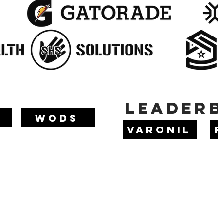
LEADER
S
WODS
VARONIL