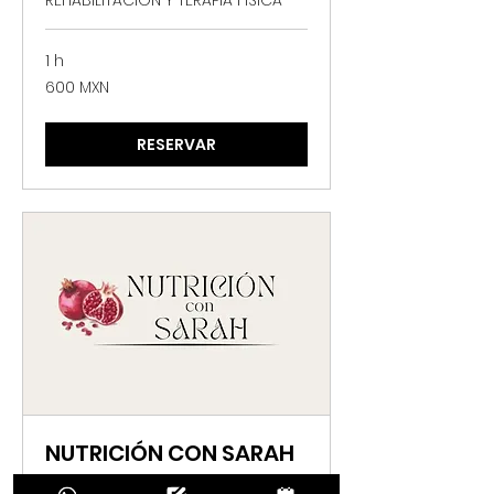
REHABILITACIÓN Y TERAPIA FÍSICA
1 h
600
600 MXN
pesos
mexicanos
RESERVAR
NUTRICIÓN CON SARAH
SERVICIO DE NUTRICIÓN