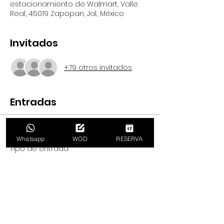
estacionamiento de Walmart, Valle
Real, 45019 Zapopan, Jal., México
Invitados
+79 otros invitados
Entradas
Venta finalizada
Whatsapp
WOD
RESERVA
Tipo de entrada
5km y convivio
Precio
50,00 MXN
+1,25 MXN de comisión de servicio de
entradas