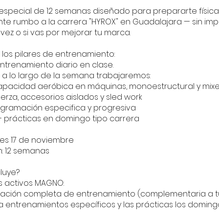
special de 12 semanas diseñado para prepararte física
e rumbo a la carrera "HYROX" en Guadalajara — sin impo
 vez o si vas por mejorar tu marca.
los pilares de entrenamiento:
entrenamiento diario en clase.
l a lo largo de la semana trabajaremos:
apacidad aeróbica en máquinas, monoestructural y mix
erza, accesorios aislados y sled work
gramación especifica y progresiva
 prácticas en domingo tipo carrera
lunes 17 de noviembre
n: 12 semanas
cluye?
s activos MAGNO:
ación completa de entrenamiento (complementaria a tu
 entrenamientos específicos y las prácticas los doming