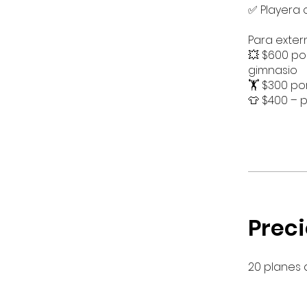
✅ Playera 
Para exter
💥 $600 po
gimnasio
🏋️ $300 p
👕 $400 – 
Preci
20 planes 