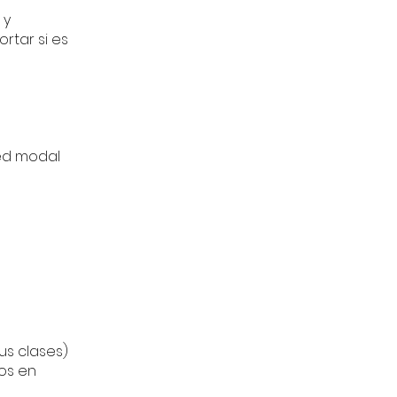
 y
rtar si es
ed modal
s clases)
os en