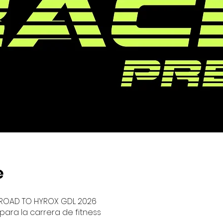
e
ROAD TO HYROX GDL 2026
para la carrera de fitness