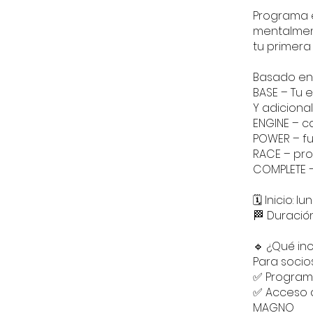
Programa e
mentalment
tu primera
Basado en 
BASE – Tu 
Y adiciona
ENGINE – c
POWER – fu
RACE – pro
COMPLETE –
🗓 Inicio: 
🏁 Duració
🔹 ¿Qué in
Para socio
✅ Program
✅ Acceso a
MAGNO