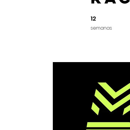
12
12 semanas
semanas