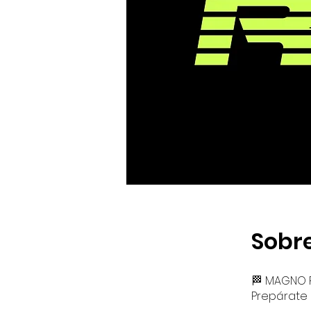
Sobr
🏁 MAGNO 
Prepárate 