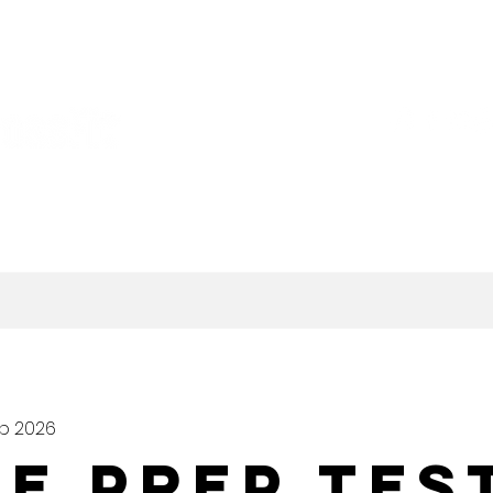
HORARIOS
COACHES
eb 2026
E PREP TES